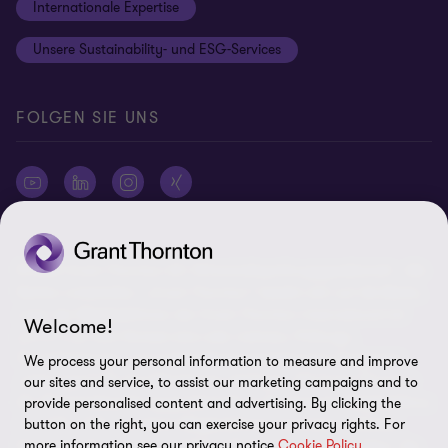
Internationale Expertise
Login
Rechtliche Hinweise
Unsere Sustainability- und ESG-Services
Cookie-Einstellungen
FOLGEN SIE UNS
© 2026 Grant Thornton AG Wirtschaftsprüfungsgesellschaft - Alle
Rechte vorbehalten. „Grant Thornton“ bezieht sich auf die Marke,
unter der Mitgliedsfirmen der Grant Thornton International Ltd
Welcome!
(„GTIL“), je nach Kontext eine oder mehrere, Prüfungs-,
Steuerberatungs- und andere Beratungs-leistungen (insgesamt
We process your personal information to measure and improve
„Leistungen“) für ihre Mandanten erbringen. Die Grant Thornton
our sites and service, to assist our marketing campaigns and to
AG Wirtschaftsprüfungsgesellschaft ist die deutsche Mitgliedsfirma
provide personalised content and advertising. By clicking the
button on the right, you can exercise your privacy rights. For
von GTIL. GTIL und deren Mitgliedsfirmen sind keine weltweite
more information see our privacy notice
Cookie Policy
Partnerschaft, sondern rechtlich selbständige Gesellschaften. Die