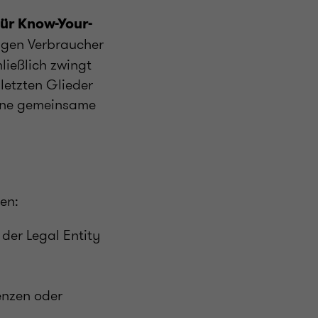
ür Know-Your-
ngen Verbraucher
ießlich zwingt
letzten Glieder
eine gemeinsame
en:
der Legal Entity
zenzen oder