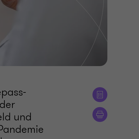
epass-
 der
eld und
-Pandemie