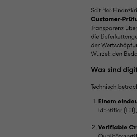
Seit der Finanzk
Customer-Prüfu
Transparenz über
die Lieferketten
der Wertschöpfu
Wurzel: den Bedar
Was sind digit
Technisch betrach
Einem eindeu
Identifier (LEI
Verifiable C
Qualitätszertif