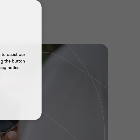
to assist our
ng the button
acy notice