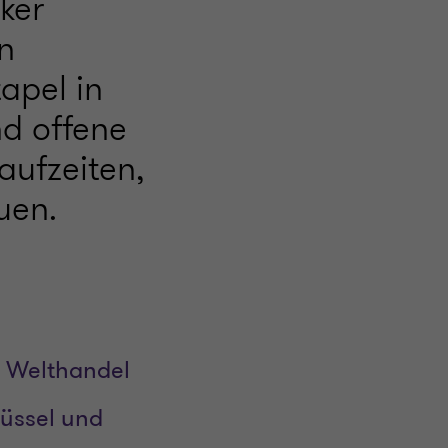
ker
n
apel in
nd offene
aufzeiten,
uen.
im Welthandel
rüssel und