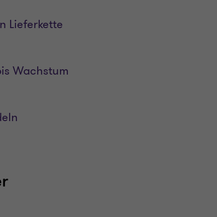
 Lieferkette
z bis Wachstum
deln
er