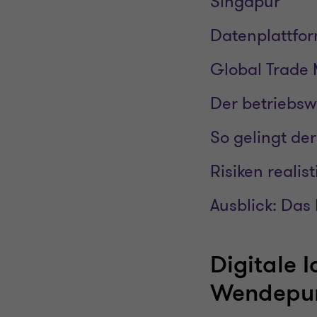
Singapur
Datenplattfor
Global Trade 
Der betriebsw
So gelingt der
Risiken reali
Ausblick: Das
Digitale I
Wendepun