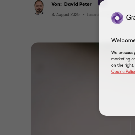
Von:
David Peter
8. August 2025
Lesezeit 7 Min.
Welcome
We process y
marketing ca
on the right
Cookie Polic