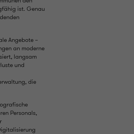
Kommunen den
agfähig ist. Genau
eidenden
ale Angebote –
tungen an moderne
siert, langsam
luste und
erwaltung, die
ografische
ren Personals,
r
igitalisierung