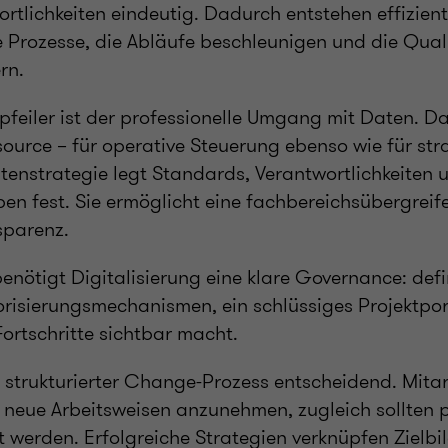
ortlichkeiten eindeutig. Dadurch entstehen effizient
 Prozesse, die Abläufe beschleunigen und die Qual
rn.
pfeiler ist der professionelle Umgang mit Daten. Da
source – für operative Steuerung ebenso wie für str
tenstrategie legt Standards, Verantwortlichkeiten 
ben fest. Sie ermöglicht eine fachbereichsübergrei
sparenz.
nötigt Digitalisierung eine klare Governance: defin
risierungsmechanismen, ein schlüssiges Projektport
ortschritte sichtbar macht.
ein strukturierter Change-Prozess entscheidend. Mit
 neue Arbeitsweisen anzunehmen, zugleich sollten po
werden. Erfolgreiche Strategien verknüpfen Zielbil