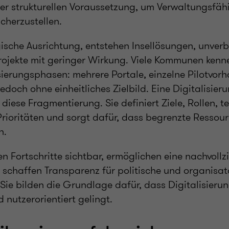
ner strukturellen Voraussetzung, um Verwaltungsfäh
icherzustellen.
gische Ausrichtung, entstehen Insellösungen, unverb
rojekte mit geringer Wirkung. Viele Kommunen kenn
sierungsphasen: mehrere Portale, einzelne Pilotvorh
edoch ohne einheitliches Zielbild. Eine Digitalisier
diese Fragmentierung. Sie definiert Ziele, Rollen, t
Prioritäten und sorgt dafür, dass begrenzte Ressou
n.
n Fortschritte sichtbar, ermöglichen eine nachvollz
d schaffen Transparenz für politische und organisat
ie bilden die Grundlage dafür, dass Digitalisierung
d nutzerorientiert gelingt.