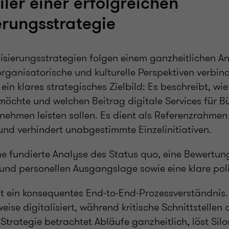
ler einer erfolgreichen
erungsstrategie
isierungsstrategien folgen einem ganzheitlichen An
rganisatorische und kulturelle Perspektiven verbind
 ein klares strategisches Zielbild: Es beschreibt, wi
möchte und welchen Beitrag digitale Services für B
ehmen leisten sollen. Es dient als Referenzrahmen 
nd verhindert unabgestimmte Einzelinitiativen.
ne fundierte Analyse des Status quo, eine Bewertun
und personellen Ausgangslage sowie eine klare poli
st ein konsequentes End-to-End-Prozessverständnis
weise digitalisiert, während kritische Schnittstellen
 Strategie betrachtet Abläufe ganzheitlich, löst Sil