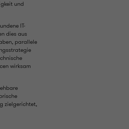
igkeit und
undene IT-
en dies aus
aben, parallele
ungsstrategie
echnische
rcen wirksam
iehbare
orische
 zielgerichtet,