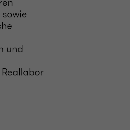
ren
 sowie
che
en und
 Reallabor