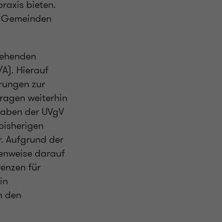
raxis bieten.
en Gemeinden
stehenden
A). Hierauf
erungen zur
ragen weiterhin
gaben der UVgV
bisherigen
r. Aufgrund der
enweise darauf
enzen für
in
n den