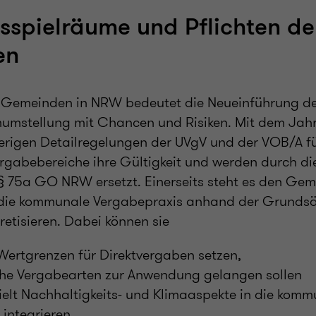
spielräume und Pflichten de
en
en Gemeinden in NRW bedeutet die Neueinführung d
umstellung mit Chancen und Risiken. Mit dem Jah
sherigen Detailregelungen der UVgV und der VOB/A f
rgabebereiche ihre Gültigkeit und werden durch di
§ 75a GO NRW ersetzt. Einerseits steht es den Ge
, die kommunale Vergabepraxis anhand der Grundsä
tisieren. Dabei können sie
Wertgrenzen für Direktvergaben setzen,
che Vergabearten zur Anwendung gelangen sollen
ielt Nachhaltigkeits- und Klimaaspekte in die komm
integrieren.