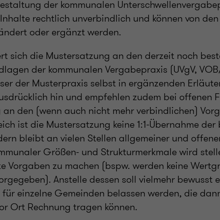
estaltung der kommunalen Unterschwellenvergabep
e Inhalte rechtlich unverbindlich und können von d
ndert oder ergänzt werden.
iert sich die Mustersatzung an den derzeit noch be
dlagen der kommunalen Vergabepraxis (UVgV, VOB/
sser der Musterpraxis selbst in ergänzenden Erläut
sdrücklich hin und empfehlen zudem bei offenen F
g an den (wenn auch nicht mehr verbindlichen) Vor
ich ist die Mustersatzung keine 1:1-Übernahme der 
rn bleibt an vielen Stellen allgemeiner und offene
mmunaler Größen- und Strukturmerkmale wird stell
ete Vorgaben zu machen (bspw. werden keine Wertgr
orgegeben). Anstelle dessen soll vielmehr bewusst e
 für einzelne Gemeinden belassen werden, die dan
or Ort Rechnung tragen können.