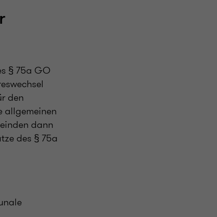
r
es § 75a GO
reswechsel
ür den
e allgemeinen
meinden dann
tze des § 75a
unale