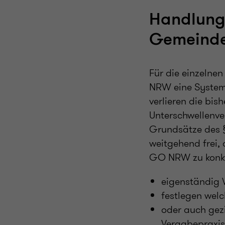
Handlungs
Gemeind
Für die einzeln
NRW eine System
verlieren die bi
Unterschwellenve
Grundsätze des 
weitgehend frei
GO NRW zu konkre
eigenständig 
festlegen wel
oder auch gez
Vergabepraxis 