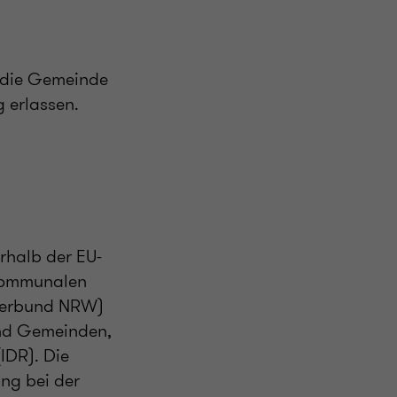
f die Gemeinde
 erlassen.
rhalb der EU-
 kommunalen
verbund NRW)
und Gemeinden,
IDR). Die
ng bei der