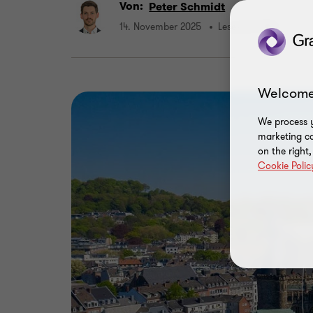
Von:
Peter Schmidt
14. November 2025
Lesezeit 3 Min.
Welcome
We process y
marketing ca
on the right
Cookie Polic