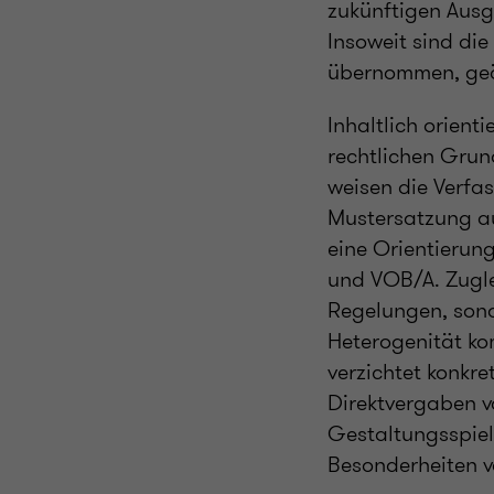
zukünftigen Ausg
Insoweit sind di
übernommen, geä
Inhaltlich orient
rechtlichen Grun
weisen die Verfa
Mustersatzung au
eine Orientierun
und VOB/A. Zugle
Regelungen, sonde
Heterogenität ko
verzichtet konkr
Direktvergaben v
Gestaltungsspiel
Besonderheiten v