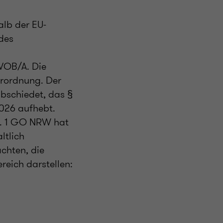
lb der EU-
des
VOB/A. Die
erordnung. Der
abschiedet, das §
026 aufhebt.
s. 1 GO NRW hat
ltlich
achten, die
reich darstellen: