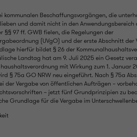
ei kommunalen Beschaffungsvorgängen, die unterha
lieben und damit nicht in den Anwendungsbereich 
r §§ 97 ff. GWB fielen, die Regelungen der
rgabeordnung (UVgO) und der erste Abschnitt der 
dlage hierfür bildet § 26 der Kommunalhaushaltsv
lische Landtag hat am 9. Juli 2025 ein Gesetz ver
haushaltsverordnung mit Wirkung zum 1. Januar 2
 wird § 75a GO NRW neu eingeführt. Nach § 75a Ab
i der Vergabe von öffentlichen Aufträgen – vorbeha
htsvorschriften – jetzt fünf Grundprinzipien zu be
liche Grundlage für die Vergabe im Unterschwellenbe
keit