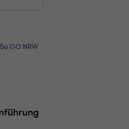
§ 75a GO NRW
inführung