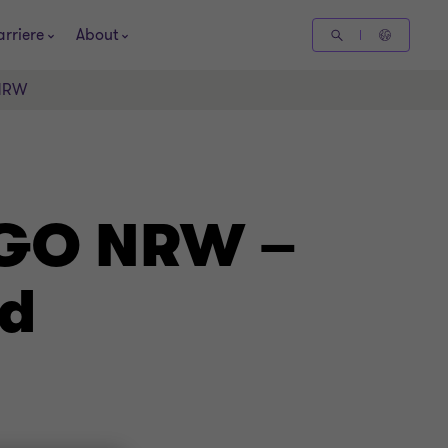
arriere
About
 NRW
 GO NRW –
nd