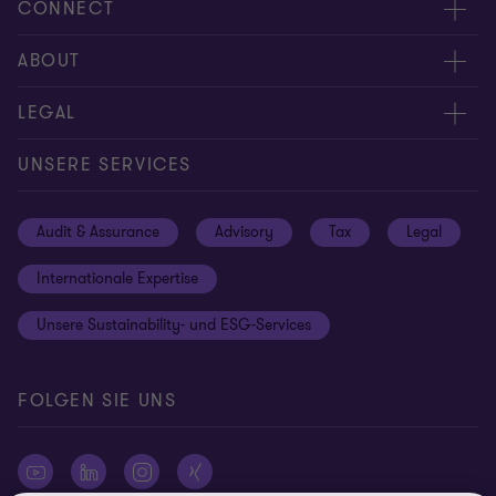
CONNECT
Kontakt
ABOUT
Experten
Über uns
LEGAL
Standorte
Karriere
Impressum
UNSERE SERVICES
Global reach
Newsroom
Datenschutz
Audit & Assurance
Advisory
Tax
Legal
Hinweisgebersystem
Newsletter Anmeldung
Informationspflichten DS-GVO
Internationale Expertise
Login
Rechtliche Hinweise
Unsere Sustainability- und ESG-Services
Cookie-Einstellungen
FOLGEN SIE UNS