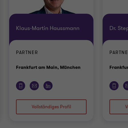
Klaus-Martin Haussmann
Dr. Ste
PARTNER
PARTN
Standort
Frankfurt am Main, München
Frankfu
Vollständiges Profil
V