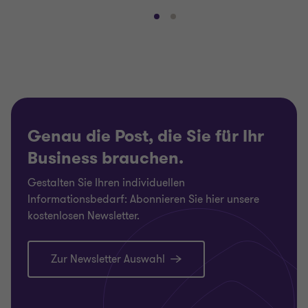
Gehe
Gehe
zu
zu
Folie
Folie
1
2
von
von
2
2
Genau die Post, die Sie für Ihr
Business brauchen.
Gestalten Sie Ihren individuellen
Informationsbedarf: Abonnieren Sie hier unsere
kostenlosen Newsletter.
Zur Newsletter Auswahl