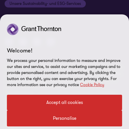
Unsere Sustainability- und ESG-Services
Cookie-Einstellungen
FOLGEN SIE UNS
Welcome!
We process your personal information to measure and improve
our sites and service, to assist our marketing campaigns and to
© 2026 Grant Thornton AG Wirtschaftsprüfungsgesellschaft - Alle
provide personalised content and advertising. By clicking the
Rechte vorbehalten. „Grant Thornton“ bezieht sich auf die Marke,
button on the right, you can exercise your privacy rights. For
unter der Mitgliedsfirmen der Grant Thornton International Ltd
more information see our privacy notice
Cookie Policy
(„GTIL“), je nach Kontext eine oder mehrere, Prüfungs-,
Steuerberatungs- und andere Beratungs-leistungen (insgesamt
„Leistungen“) für ihre Mandanten erbringen. Die Grant Thornton
Accept all cookies
AG Wirtschaftsprüfungsgesellschaft ist die deutsche Mitgliedsfirma
von GTIL. GTIL und deren Mitgliedsfirmen sind keine weltweite
Partnerschaft, sondern rechtlich selbständige Gesellschaften. Die
Personalise
Mitgliedsfirmen erbringen ihre Leistungen eigenverantwortlich und