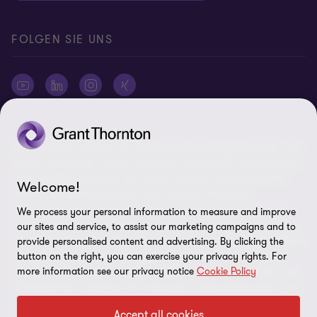
Cookie-Einstellungen
FOLGEN SIE UNS
© 2026 Grant Thornton AG Wirtschaftsprüfungsgesellschaft - Alle
Rechte vorbehalten. „Grant Thornton“ bezieht sich auf die Marke,
unter der Mitgliedsfirmen der Grant Thornton International Ltd
Welcome!
(„GTIL“), je nach Kontext eine oder mehrere, Prüfungs-,
Steuerberatungs- und andere Beratungs-leistungen (insgesamt
We process your personal information to measure and improve
„Leistungen“) für ihre Mandanten erbringen. Die Grant Thornton
our sites and service, to assist our marketing campaigns and to
AG Wirtschaftsprüfungsgesellschaft ist die deutsche Mitgliedsfirma
provide personalised content and advertising. By clicking the
button on the right, you can exercise your privacy rights. For
von GTIL. GTIL und deren Mitgliedsfirmen sind keine weltweite
more information see our privacy notice
Cookie Policy
Partnerschaft, sondern rechtlich selbständige Gesellschaften. Die
Mitgliedsfirmen erbringen ihre Leistungen eigenverantwortlich und
unabhängig von GTIL oder anderen Mitgliedsfirmen. Als operativ
Accept all cookies