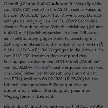
Gemäß § 21 Abs. 3 AStG
kam für Wegzüge bis
a.F.
zum 31.12.2021 weiterhin § 6 AStG in seiner Fassung
bis zum 30.06.2021 („a.F.“) zur Anwendung. Danach
erfolgte bei Wegzug in einen EU-/EWR-Staat eine
zinslose Stundung ohne Sicherheitsleistung (§ 6 Abs.
5 AStG a. F.) beziehungsweise in einen Drittstaat
eine Teil-Stundung gegen Sicherheitsleistung mit
Zahlung der Steuerschuld in maximal fünf Raten (§
6 Abs. 4 AStG a.F.). Bei Wegzügen in die Schweiz bis
zum 31.12.2021 kommt zudem aufgrund des
Freizügigkeitsabkommens (EUGH-Urteil „Wächtler“
vom 26.02.2019 -
C-581/17
, siehe ergänzenden Exkurs
am Ende) neben der Ratenzahlung nach Ansicht
des BFH (Urteil vom 06.09.2023, I R 35/20) bis zur
tatsächlichen Anteilsveräußerung auch eine
dauerhafte, zinslose Stundung der gesamten
Wegzugsteuer in Betracht.
Durch das MinBestRL-UmsG wurde § 21 Abs. 3 AStG