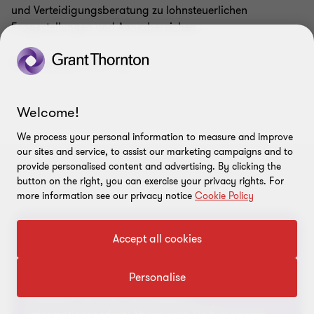
und Verteidigungsberatung zu lohnsteuerlichen
Fragestellungen und Annexbereichen.
Vollständiges Profil
Welcome!
We process your personal information to measure and improve
our sites and service, to assist our marketing campaigns and to
provide personalised content and advertising. By clicking the
button on the right, you can exercise your privacy rights. For
more information see our privacy notice
Cookie Policy
Accept all cookies
Genau die Post, die Sie für Ihr
Business brauchen.
Personalise
Gestalten Sie Ihren individuellen