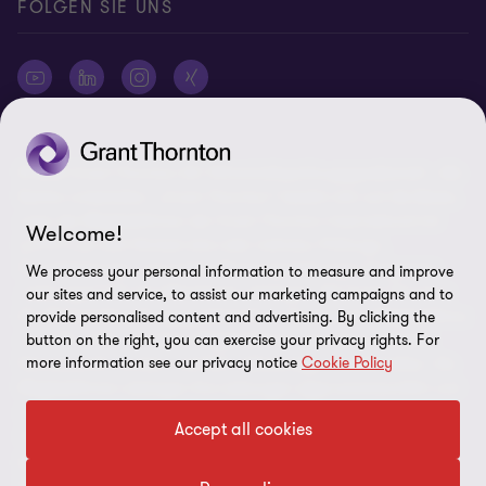
FOLGEN SIE UNS
© 2026 Grant Thornton AG Wirtschaftsprüfungsgesellschaft - Alle
Rechte vorbehalten. „Grant Thornton“ bezieht sich auf die Marke,
unter der Mitgliedsfirmen der Grant Thornton International Ltd
Welcome!
(„GTIL“), je nach Kontext eine oder mehrere, Prüfungs-,
Steuerberatungs- und andere Beratungs-leistungen (insgesamt
We process your personal information to measure and improve
„Leistungen“) für ihre Mandanten erbringen. Die Grant Thornton
our sites and service, to assist our marketing campaigns and to
AG Wirtschaftsprüfungsgesellschaft ist die deutsche Mitgliedsfirma
provide personalised content and advertising. By clicking the
button on the right, you can exercise your privacy rights. For
von GTIL. GTIL und deren Mitgliedsfirmen sind keine weltweite
more information see our privacy notice
Cookie Policy
Partnerschaft, sondern rechtlich selbständige Gesellschaften. Die
Mitgliedsfirmen erbringen ihre Leistungen eigenverantwortlich und
unabhängig von GTIL oder anderen Mitgliedsfirmen. Als operativ
Accept all cookies
nicht tätige Dachorganisation erbringt GTIL keine Leistungen
gegenüber Mandanten. Sämtliche Bezeichnungen richten sich an
alle Geschlechter.