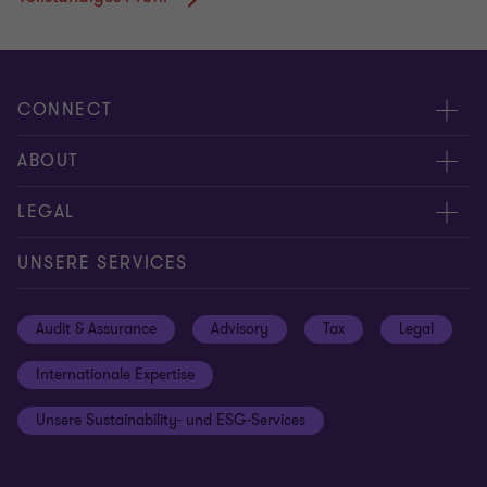
CONNECT
Kontakt
ABOUT
Experten
Über uns
LEGAL
Standorte
Karriere
Impressum
UNSERE SERVICES
Global reach
Newsroom
Datenschutz
Audit & Assurance
Advisory
Tax
Legal
Hinweisgebersystem
Newsletter Anmeldung
Informationspflichten DS-GVO
Internationale Expertise
Login
Rechtliche Hinweise
Unsere Sustainability- und ESG-Services
Cookie-Einstellungen