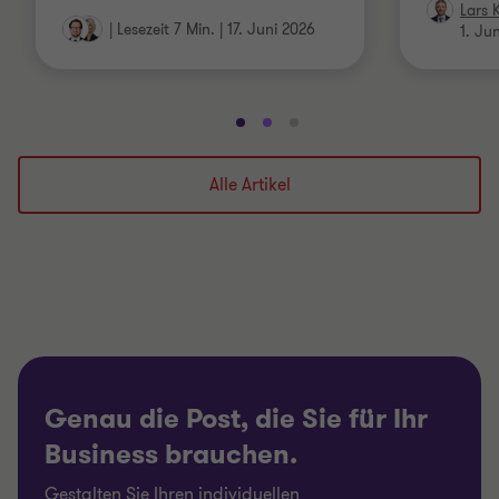
Lars 
|
Lesezeit 7 Min.
|
17. Juni 2026
1. Ju
Gehe
Gehe
Gehe
zu
zu
zu
Folie
Folie
Folie
Alle Artikel
1
2
3
von
von
von
3
3
3
Genau die Post, die Sie für Ihr
Business brauchen.
Gestalten Sie Ihren individuellen