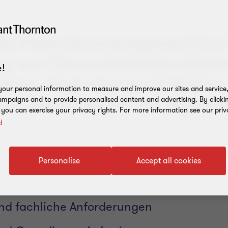
ales Patientenmanagement-Too
tag von Gesundheitsdienstleist
!
ieren, birgt aber auch Risiken.
our personal information to measure and improve our sites and service, 
nen, worauf es bei der Implem
mpaigns and to provide personalised content and advertising. By clicki
, you can exercise your privacy rights. For more information see our priv
y
Personalise
Accept all cookies
nd fachliche Anforderungen