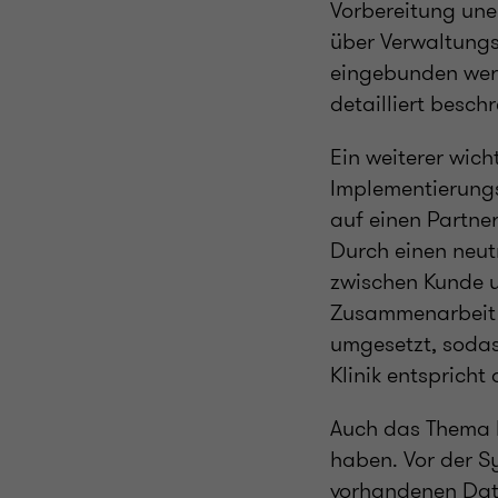
Vorbereitung uner
über Verwaltungsp
eingebunden werd
detailliert besch
Ein weiterer wich
Implementierungsp
auf einen Partne
Durch einen neut
zwischen Kunde u
Zusammenarbeit b
umgesetzt, sodas
Klinik entspricht
Auch das Thema D
haben. Vor der S
vorhandenen Date