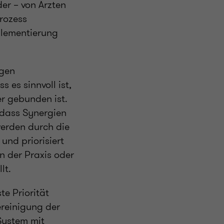
der – von Ärzten
Prozess
plementierung
igen
 es sinnvoll ist,
er gebunden ist.
 dass Synergien
erden durch die
und priorisiert
n der Praxis oder
lt.
e Priorität
ereinigung der
System mit