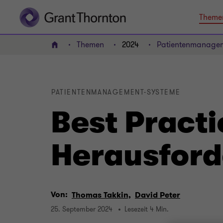
Theme
Themen
2024
Patientenmanage
HOME
PATIENTENMANAGEMENT-SYSTEME
Best Pract
Herausfor
Von:
Thomas Takkin,
David Peter
25. September 2024
Lesezeit 4 Min.