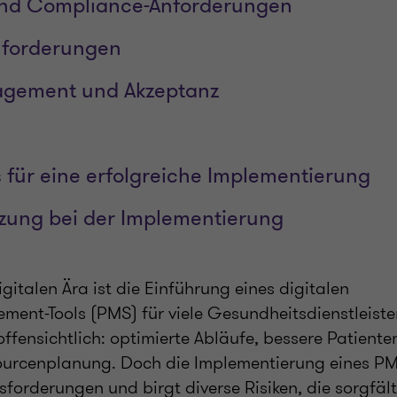
und Compliance-Anforderungen
nforderungen
gement und Akzeptanz
s für eine erfolgreiche Implementierung
tzung bei der Implementierung
igitalen Ära ist die Einführung eines digitalen
ent-Tools (PMS) für viele Gesundheitsdienstleist
 offensichtlich: optimierte Abläufe, bessere Patien
sourcenplanung. Doch die Implementierung eines PM
forderungen und birgt diverse Risiken, die sorgfält