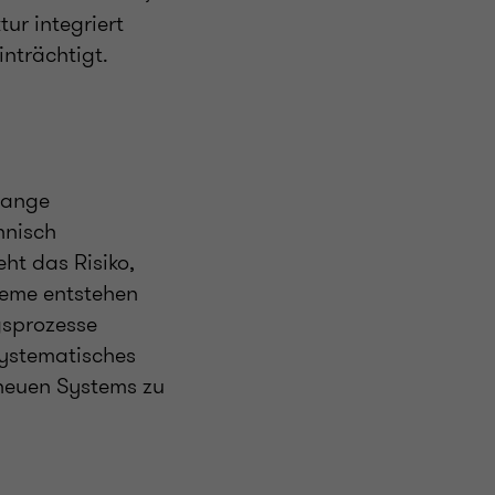
ur integriert
nträchtigt.
hange
hnisch
eht das Risiko,
leme entstehen
gsprozesse
systematisches
neuen Systems zu