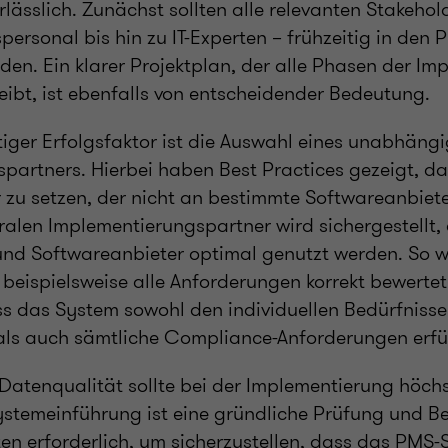
lässlich. Zunächst sollten alle relevanten Stakehol
ersonal bis hin zu IT-Experten – frühzeitig in den 
en. Ein klarer Projektplan, der alle Phasen der Im
reibt, ist ebenfalls von entscheidender Bedeutung.
tiger Erfolgsfaktor ist die Auswahl eines unabhäng
artners. Hierbei haben Best Practices gezeigt, dass
r zu setzen, der nicht an bestimmte Softwareanbiet
ralen Implementierungspartner wird sichergestellt,
nd Softwareanbieter optimal genutzt werden. So w
eispielsweise alle Anforderungen korrekt bewertet 
s das System sowohl den individuellen Bedürfnisse
 als auch sämtliche Compliance-Anforderungen erfül
atenqualität sollte bei der Implementierung höchst
ystemeinführung ist eine gründliche Prüfung und B
n erforderlich, um sicherzustellen, dass das PMS-