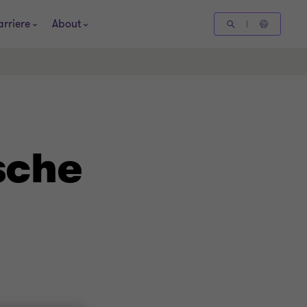
arriere
About
sche