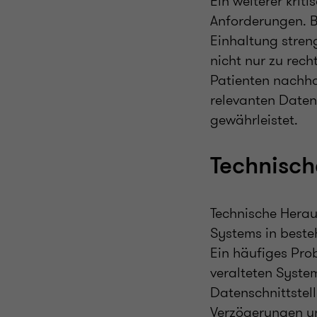
Ein weiterer krit
Anforderungen. B
Einhaltung stren
nicht nur zu rec
Patienten nachha
relevanten Daten
gewährleistet.
Technisc
Technische Herau
Systems in besteh
Ein häufiges Prob
veralteten Syste
Datenschnittstell
Verzögerungen un