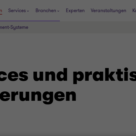
n
Services
Branchen
Experten
Veranstaltungen
K
ment-Systeme
ices und prakti
derungen