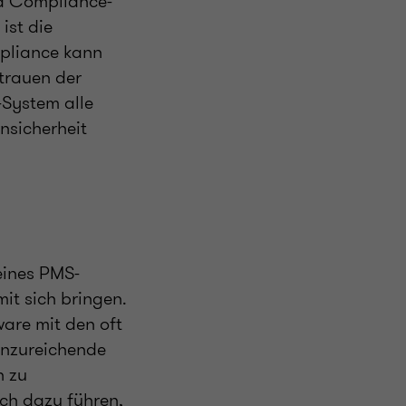
und Compliance-
ist die
mpliance kann
trauen der
-System alle
nsicherheit
eines PMS-
mit sich bringen.
ware mit den oft
unzureichende
n zu
ch dazu führen,