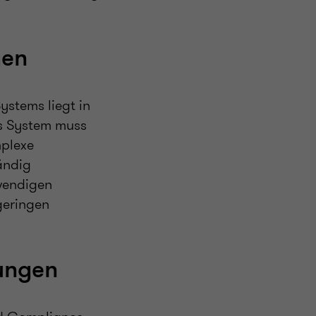
gen
ystems liegt in
s System muss
mplexe
ändig
twendigen
geringen
ungen