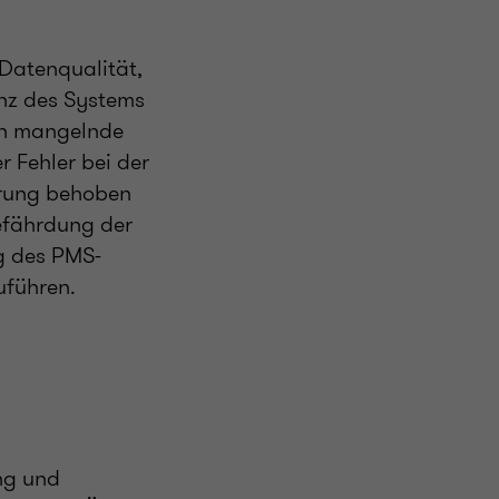
 Datenqualität,
enz des Systems
ch mangelnde
 Fehler bei der
erung behoben
Gefährdung der
ng des PMS-
uführen.
ng und