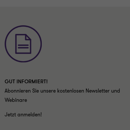
zu
zu
Folie
Folie
1
2
von
von
2
2
GUT INFORMIERT!
Abonnieren Sie unsere kostenlosen Newsletter und
Webinare
Jetzt anmelden!