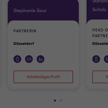
Stefan
Scholz
Stephanie Saur
HEAD O
PARTNERIN
PARTNE
Standort
Düsseldorf
Düsseld
Vollständiges Profil
V
Gehe
Gehe