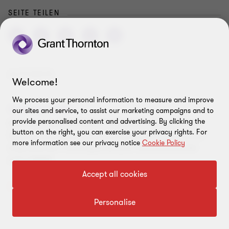
SEITE TEILEN
AUTOREN
Welcome!
We process your personal information to measure and improve
Andreas Clouth
our sites and service, to assist our marketing campaigns and to
provide personalised content and advertising. By clicking the
Andreas Clouth ist Partner im Bereich Indirect Tax mit
button on the right, you can exercise your privacy rights. For
Spezialisierung auf Zölle und Verbrauchsteuern sowie
more information see our privacy notice
Cookie Policy
angrenzender Themengebiete (z.B. Emissionshandel
oder CBAM).
Accept all cookies
Vollständiges Profil
Personalise