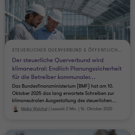
We process your personal information to measure and improve
our sites and service, to assist our marketing campaigns and to
STEUERLICHER QUERVERBUND & ÖFFENTLICHE UNTERNEHMEN
provide personalised content and advertising. By clicking the
Der steuerliche Querverbund wird
button on the right, you can exercise your privacy rights. For
more information see our privacy notice
Cookie Policy
klimaneutral: Endlich Planungssicherheit
für die Betreiber kommunaler
…
Accept all cookies
Das Bundesfinanzministerium (BMF) hat am 10.
Oktober 2025 das lang erwartete Schreiben zur
klimaneutralen Ausgestaltung des steuerlichen
…
Personalise
Meike Weichel
|
Lesezeit 2 Min.
|
16. Oktober 2025