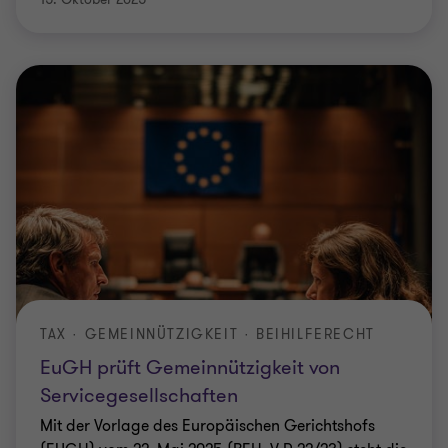
TAX · GEMEINNÜTZIGKEIT · BEIHILFERECHT
EuGH prüft Gemeinnützigkeit von
Servicegesellschaften
Mit der Vorlage des Europäischen Gerichtshofs
(EUGH) vom 22. Mai 2025 (BFH, V R 22/23) steht die
Frage im Raum, ob die Steuerbefreiung von
Servicegesellschaften nach § 57 Abs. 3 der
…
Peter Binger
|
Lesezeit 4 Min.
|
18. September 2025