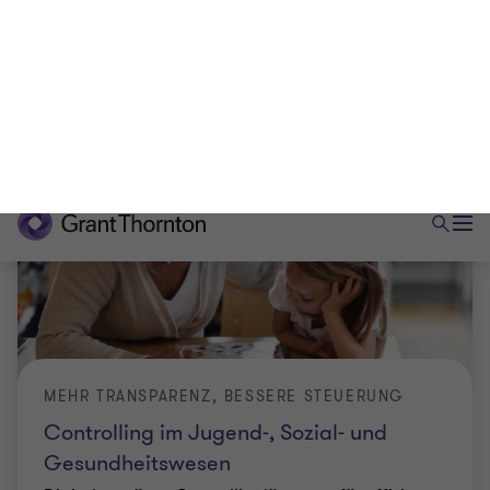
MEHR TRANSPARENZ, BESSERE STEUERUNG
Controlling im Jugend-, Sozial- und
Gesundheitswesen
Digital gestützte Controllinglösungen für effiziente
Entscheidungsprozesse im Sozialwesen
20. November 2025