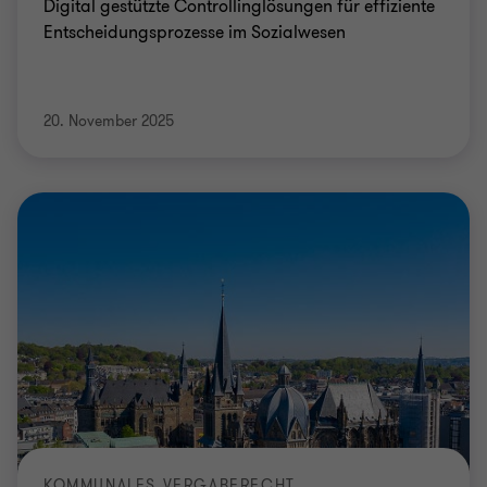
KOMMUNALES VERGABERECHT
Neueinführung des § 75a GO NRW – Eine
Chance für Städte und Gemeinden in
NRW