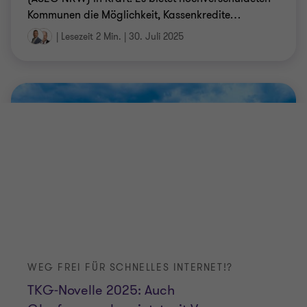
WEG FREI FÜR SCHNELLES INTERNET!?
TKG-Novelle 2025: Auch
Glasfaserausbau jetzt mit Vorrang
Der Bundestag hat mit dem Ende des Monats Juni
das sogenannte TKG-Änderungsgesetz 2025
verabschiedet. Deutlich wird mit diesem Gesetz die
Bestrebung, den Glasfaserausbau in
…